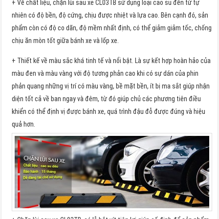
+ Về chất liệu, chặn lùi sau xe CL03TB sử dụng loại cao su đến từ tự
nhiên có độ bền, độ cứng, chịu được nhiệt và lựa cao. Bên cạnh đó, sản
phẩm còn có độ co dãn, độ mềm nhất định, có thể giảm giảm tốc, chống
chịu ăn mòn tốt giữa bánh xe và lốp xe.
+ Thiết kế về màu sắc khá tinh tế và nổi bật. Là sự kết hợp hoàn hảo của
màu đen và màu vàng với độ tương phản cao khi có sự dán của phin
phản quang những vị trí có màu vàng, bề mặt bền, ít bị ma sắt giúp nhận
diện tốt cả về ban ngay và đêm, từ đó giúp chủ các phương tiên điều
khiển có thể định vị được bánh xe, quá trình đậu đỗ được đúng và hiệu
quả hơn.