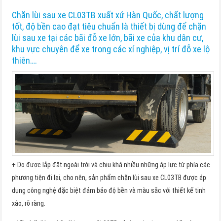
Chặn lùi sau xe CL03TB xuất xứ Hàn Quốc, chất lượng
tốt, độ bền cao đạt tiêu chuẩn là thiết bị dùng để chặn
lùi sau xe tại các bãi đỗ xe lớn, bãi xe của khu dân cư,
khu vực chuyên để xe trong các xí nghiệp, vị trí đỗ xe lộ
thiên….
+ Do được lắp đặt ngoài trời và chịu khá nhiều những áp lực từ phía các
phương tiện đi lại, cho nên, sản phẩm chặn lùi sau xe CL03TB được áp
dụng công nghệ đặc biệt đảm bảo độ bền và màu sắc với thiết kế tinh
xảo, rõ ràng.