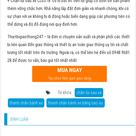
+ Chặn lùi sau xe CL03TB có lỗ bắt vít tiện lợi giúp cố định để sản phẩm
thêm vững chắc hơn. Khả năng lắp đặt đơn giản và nhanh chóng, khi có
sự chạn với xe không bị di động hoặc biến dạng giúp các phương tiện có
thể dừng và độ đỗ đúng nơi quy định hơn.
Thietbigiaothong247 – là đơn vị chuyên sản xuất và phân phối các thiết
bị liên quan đến giao thông và thiết bị an toàn giao thông uy tín và chất
lượng tốt nhất trên thị trường. Ngoài ra, có thể liên hệ đến số 0948 9681
28 để được tư vấn, báo giá tốt nhất nhất.
MUA NGAY
Tùy chọn thời gian giao hàng
Từ khóa:
chặn lùi sau xe
thanh chặn bánh xe
thanh chặn bánh xe bằng cao su
BÌNH LUẬN