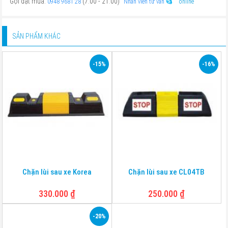
Gọi đặt mua:
(7:00 - 21:00)
0948 9681 28
Nhân viên tư vấn
online
SẢN PHẨM KHÁC
-15%
-16%
Chặn lùi sau xe Korea
Chặn lùi sau xe CL04TB
330.000
₫
250.000
₫
-20%