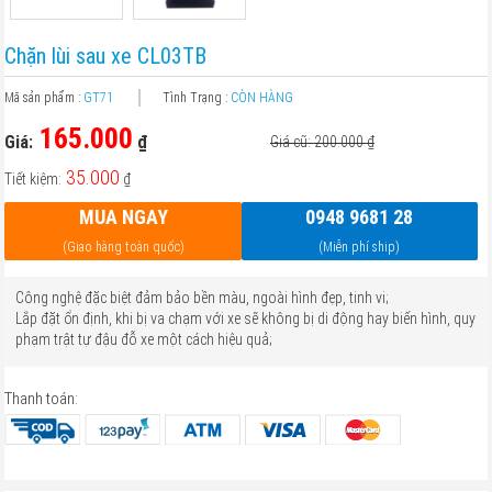
Chặn lùi sau xe CL03TB
Mã sản phẩm :
GT71
Tình Trạng :
CÒN HÀNG
165.000
Giá:
₫
Giá cũ: 200.000
₫
35.000
Tiết kiệm:
₫
MUA NGAY
0948 9681 28
(Giao hàng toàn quốc)
(Miễn phí ship)
Công nghệ đặc biệt đảm bảo bền màu, ngoài hình đẹp, tinh vi;
Lắp đặt ổn định, khi bị va chạm với xe sẽ không bị di động hay biến hình, quy
phạm trật tự đậu đỗ xe một cách hiệu quả;
Thanh toán: