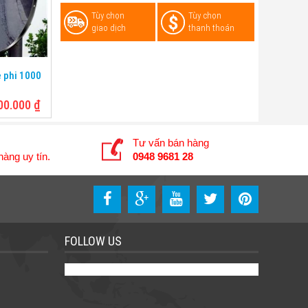
Tùy chọn
Tùy chọn
giao dịch
thanh thoán
 phi 1000
00.000
₫
Tư vấn bán hàng
àng uy tín.
0948 9681 28
FOLLOW US