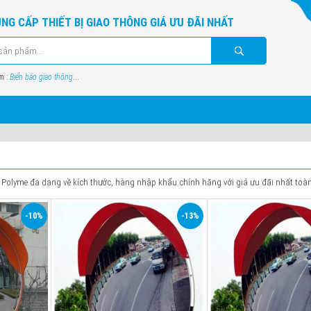
NG CẤP THIẾT BỊ GIAO THÔNG GIÁ ƯU ĐÃI NHẤT
m :
Biển báo giao thông
...
 Polyme đa dạng về kích thước, hàng nhập khẩu chính hãng với giá ưu đãi nhất toà
-10%
-13%
 (80cm)
Đường kính
Ø 450
Đường
100 cm
kính
me
Chất liệu
Polyme
Plastic
Thấu kinh
Compos