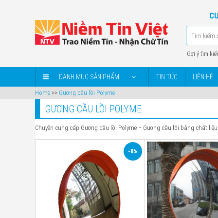
CU
Gợi ý tìm kiế
DANH MỤC SẢN PHẨM
TIN TỨC
LIÊN HỆ
Home
>>
Gương cầu lồi Polyme
GƯƠNG CẦU LỒI POLYME
Chuyên cung cấp Gương cầu lồi Polyme – Gương cầu lồi bằng chất liệu
-8%
Đường
Đường kính
Ø 800
800 mm
kính
Chất liệu
Poly
Plastic
Chất liệu
Composite