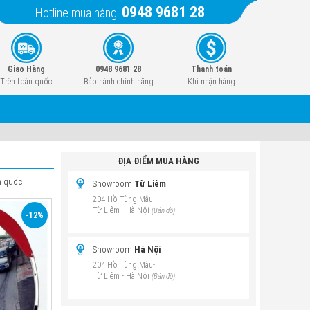
0948 9681 28
Hotline mua hàng:
Giao Hàng
0948 9681 28
Thanh toán
Trên toàn quốc
Bảo hành chính hãng
Khi nhận hàng
ĐỊA ĐIỂM MUA HÀNG
n quốc
Showroom
Từ Liêm
204 Hồ Tùng Mậu-
Từ Liêm - Hà Nội
(Bản đồ)
-12%
Showroom
Hà Nội
204 Hồ Tùng Mậu-
ite
Từ Liêm - Hà Nội
(Bản đồ)