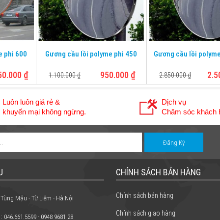
e phi 600
Gương cầu lồi polyme phi 450
Gương cầu lồi polyme
50.000
₫
950.000
₫
2.5
1.100.000
₫
2.850.000
₫
Luôn luôn giá rẻ &
Dịch vụ
khuyến mại không ngừng.
Chăm sóc khách h
U
CHÍNH SÁCH BÁN HÀNG
Chính sách bán hàng
 Tùng Mậu - Từ Liêm - Hà Nội
Chính sách giao hàng
 : 046.661.5599 - 0948 9681 28