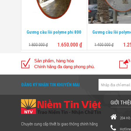
Gương cầu lồi polyme phi 800
Gương cầu lồi polym
1.650.000
₫
1.2
1.800.000
₫
1.400.000
₫
Sản phẩm, hàng hóa
Chính hãng đa dạng phong phú.
ĐĂNG KÝ NHẬN TIN KHUYẾN MẠI
GIỚI THIỆ
204 Hồ
Chuyên cung cấp thiết bị giao thông chính hãng
Hotline