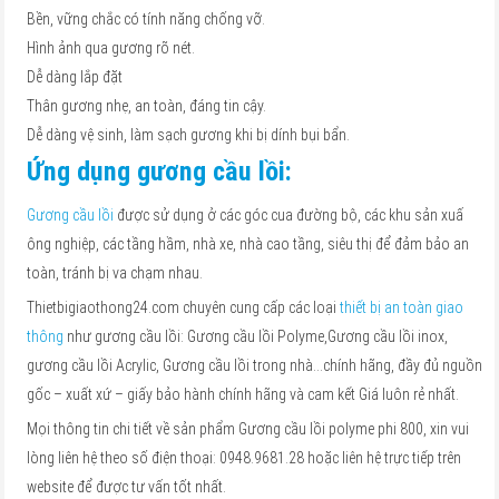
Bền, vững chắc có tính năng chống vỡ.
Hình ảnh qua gương rõ nét.
Dễ dàng lắp đặt
Thân gương nhẹ, an toàn, đáng tin cậy.
Dễ dàng vệ sinh, làm sạch gương khi bị dính bụi bẩn.
Ứng dụng gương cầu lồi:
Gương cầu lồi
được sử dụng ở các góc cua đường bộ, các khu sản xuấ
ông nghiệp, các tầng hầm, nhà xe, nhà cao tầng, siêu thị để đảm bảo an
toàn, tránh bị va chạm nhau.
Thietbigiaothong24.com chuyên cung cấp các loại
thiết bị an toàn giao
thông
như gương cầu lồi: Gương cầu lồi Polyme,Gương cầu lồi inox,
gương cầu lồi Acrylic, Gương cầu lồi trong nhà…chính hãng, đầy đủ nguồn
gốc – xuất xứ – giấy bảo hành chính hãng và cam kết Giá luôn rẻ nhất.
Mọi thông tin chi tiết về sản phẩm Gương cầu lồi polyme phi 800, xin vui
lòng liên hệ theo số điện thoại: 0948.9681.28 hoặc liên hệ trực tiếp trên
website để được tư vấn tốt nhất.