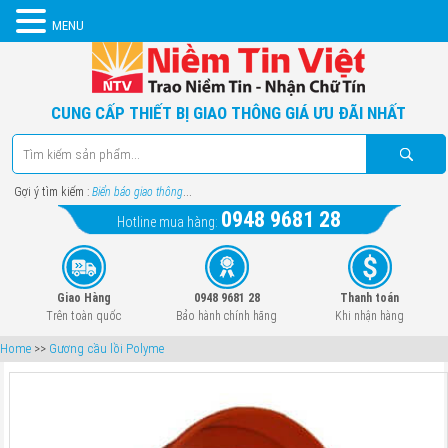
MENU
CUNG CẤP THIẾT BỊ GIAO THÔNG GIÁ ƯU ĐÃI NHẤT
Gợi ý tìm kiếm :
Biển báo giao thông
...
0948 9681 28
Hotline mua hàng:
Giao Hàng
0948 9681 28
Thanh toán
Trên toàn quốc
Bảo hành chính hãng
Khi nhận hàng
Home
>>
Gương cầu lồi Polyme