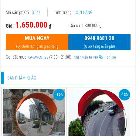
Mã sản phẩm :
GT77
Tình Trạng :
CÒN HÀNG
1.650.000
Giá:
₫
Giá cũ: 1.800.000
₫
MUA NGAY
0948 9681 28
Tùy chọn thời gian giao hàng
(Giao hàng miễn phí)
Gọi đặt mua:
(7:00 - 21:00)
0948 9681 28
Nhân viên tư vấn
online
SẢN PHẨM KHÁC
-10%
-13%