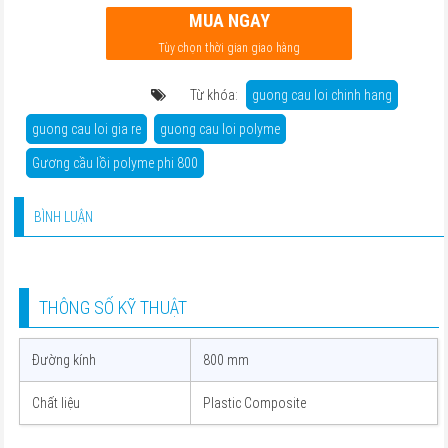
MUA NGAY
Tùy chọn thời gian giao hàng
Từ khóa:
guong cau loi chinh hang
guong cau loi gia re
guong cau loi polyme
Gương cầu lồi polyme phi 800
BÌNH LUẬN
THÔNG SỐ KỸ THUẬT
Đường kính
800 mm
Chất liệu
Plastic Composite