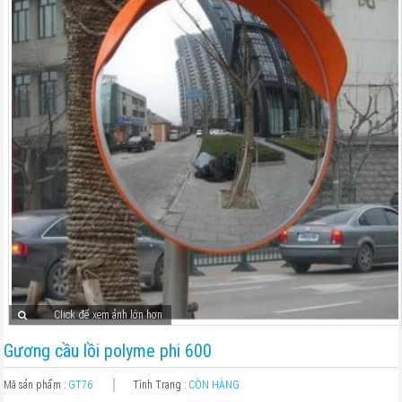
Click để xem ảnh lớn hơn
Gương cầu lồi polyme phi 600
Mã sản phẩm :
GT76
Tình Trạng :
CÒN HÀNG