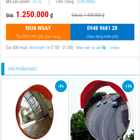
Mã sản phẩm :
GT76
Tình Trạng :
CÒN HÀNG
1.250.000
Giá:
₫
Giá cũ: 1.400.000
₫
MUA NGAY
0948 9681 28
Tùy chọn thời gian giao hàng
(Giao hàng miễn phí)
Gọi đặt mua:
(7:00 - 21:00)
0948 9681 28
Nhân viên tư vấn
online
SẢN PHẨM KHÁC
-8%
-13%