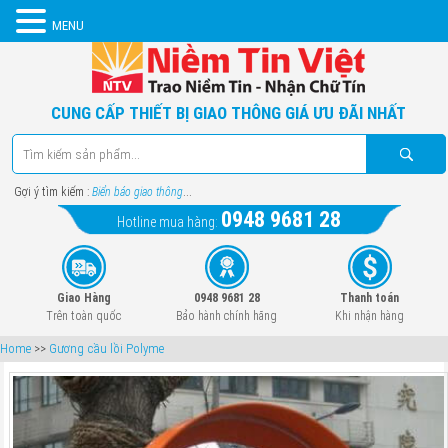
MENU
CUNG CẤP THIẾT BỊ GIAO THÔNG GIÁ ƯU ĐÃI NHẤT
Gợi ý tìm kiếm :
Biển báo giao thông
...
0948 9681 28
Hotline mua hàng:
Giao Hàng
0948 9681 28
Thanh toán
Trên toàn quốc
Bảo hành chính hãng
Khi nhận hàng
Home
>>
Gương cầu lồi Polyme