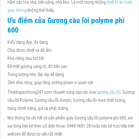
hầm các tòa nhà, bến cảng, nhà kho. Là một trong những
thiết bị an toàn
giao thông
không thể thiếu.
Ưu điểm của Gương cầu lồi polyme phi
600
Kiểu dáng đẹp, đa dạng.
Chịu được nhiệt và độ ẩm.
Khả năng chịu lực tốt.
Bề mặt gương sáng rõ, độ bền cao.
Trọng lượng nhẹ, lắp ráp dễ dàng.
Tầm nhìn rộng, giúp tăng cường phạm vi quan sát.
Thietbigiaothong247.com chuyên cung cáp các loại
gương cầu lồi
: Gương
cầu lồi Polyme, Gương cầu lồi Acrylic, Gương cầu lồi Inox chất lương,
hàng chính hãng, giá ca phải chăng.
Mọi thông tin chi tiết về sản phẩm giày Gương cầu lồi polyme phi 600, xin
vui lòng liên hệ theo số điện thoại: 0948.9681.28 hoặc liên hệ trực tiếp trên
website để được tư vấn tốt nhất.