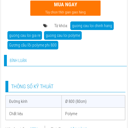
MUA NGAY
Tùy chọn thời gian giao hàng
Từ khóa:
guong cau loi chinh hang
guong cau loi gia re
guong cau loi polyme
Gương cầu lồi polyme phi 800
BÌNH LUẬN
THÔNG SỐ KỸ THUẬT
Đường kính
Ø 800 (80cm)
Chất liệu
Polyme