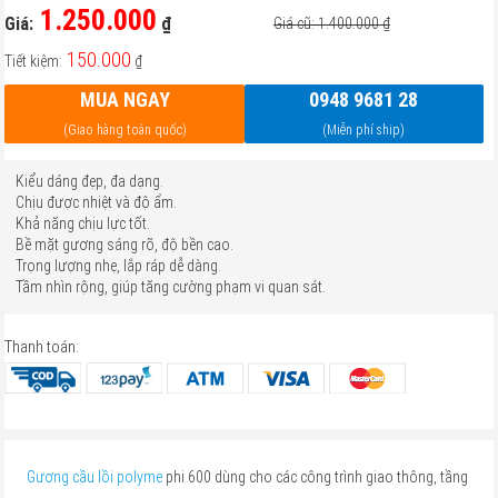
1.250.000
Giá:
₫
Giá cũ: 1.400.000
₫
150.000
Tiết kiệm:
₫
MUA NGAY
0948 9681 28
(Giao hàng toàn quốc)
(Miễn phí ship)
Kiểu dáng đẹp, đa dạng.
Chịu được nhiệt và độ ẩm.
Khả năng chịu lực tốt.
Bề mặt gương sáng rõ, độ bền cao.
Trọng lượng nhẹ, lắp ráp dễ dàng.
Tầm nhìn rộng, giúp tăng cường phạm vi quan sát.
Thanh toán:
Gương cầu lồi polyme
phi 600 dùng cho các công trình giao thông, tầng