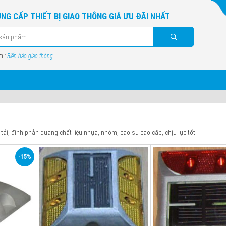
NG CẤP THIẾT BỊ GIAO THÔNG GIÁ ƯU ĐÃI NHẤT
m :
Biển báo giao thông
...
i, đinh phản quang chất liệu nhựa, nhôm, cao su cao cấp, chịu lực tốt
-15%
Chất liệu
Nhôm
Chất liệu
Nhô
Mặt phản
Có
quang
Mặt phản
Có
quang
Chân
Không
Chân
Khôn
Kích thước
110*110*20mm