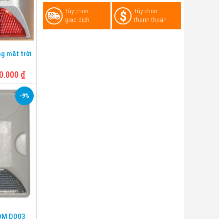
110*20mm
Tùy chọn
Tùy chọn
giao dịch
thanh thoán
n
g mặt trời
0.000
₫
-9%
g không
 105 mm
DM DD03