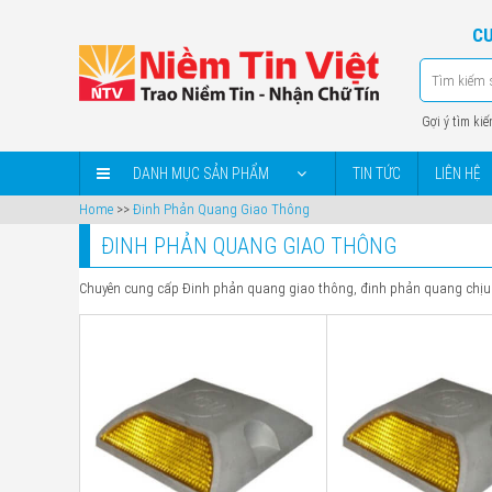
CU
Gợi ý tìm kiế
DANH MỤC SẢN PHẨM
TIN TỨC
LIÊN HỆ
Home
>>
Đinh Phản Quang Giao Thông
ĐINH PHẢN QUANG GIAO THÔNG
Chuyên cung cấp Đinh phản quang giao thông, đinh phản quang chịu tả
Chất
Nhôm
liệu
Mặt
phản
Có
quang
Kích
116mm*104mm*104mm