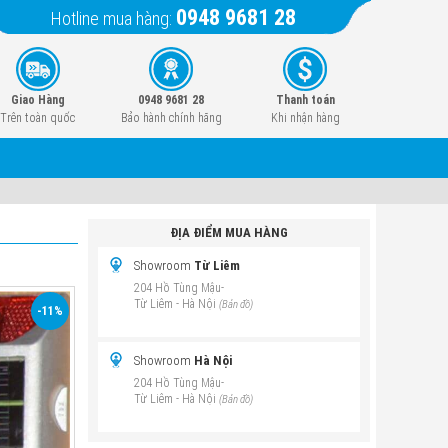
0948 9681 28
Hotline mua hàng:
Giao Hàng
0948 9681 28
Thanh toán
Trên toàn quốc
Bảo hành chính hãng
Khi nhận hàng
ĐỊA ĐIỂM MUA HÀNG
Showroom
Từ Liêm
204 Hồ Tùng Mậu-
Từ Liêm - Hà Nội
(Bản đồ)
-11%
m
Showroom
Hà Nội
204 Hồ Tùng Mậu-
Từ Liêm - Hà Nội
(Bản đồ)
g