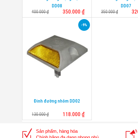
DD08
DD07
350.000
₫
32
400.000
₫
350.000
₫
-9%
Chất liệu
Nhôm
Mặt phản
Có
quang
Chiều dài
35mm
chân
12 x 103 x 103
Kích thước
mm
Đinh đường nhôm DD02
118.000
₫
130.000
₫
Sản phẩm, hàng hóa
Chính hãng đa dạng phong phú.