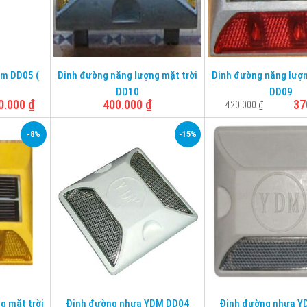
Kích thước
110*
Chịu lực
10 tấn
Chịu lực
10 tấ
ôm DD05 (
Đinh đường năng lượng mặt trời
Đinh đường năng lượn
DD10
DD09
0.000
₫
400.000
₫
37
420.000
₫
-8%
-15%
m
Chất liệu
Nhôm
Chất liệu
Nhôm
Mặt phản
Mặt phản
Có
Có
quang
quang
g
Chân đinh
Không
Thườn
Loại
chân
110*20mm
Kích thước
110*110*20mm
Kích thước
105 x
g mặt trời
Đinh đường nhựa YDM DD04
Đinh đường nhựa Y