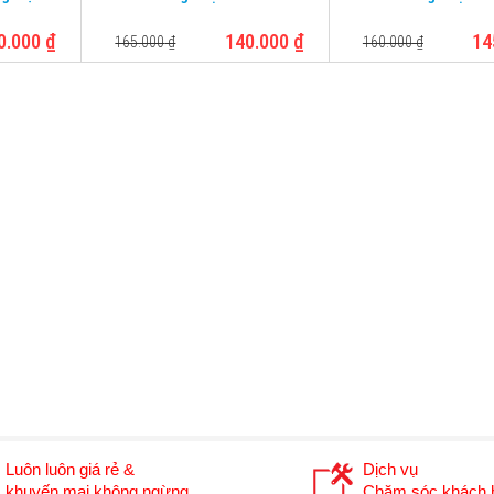
0.000
₫
140.000
₫
14
165.000
₫
160.000
₫
Luôn luôn giá rẻ &
Dịch vụ
khuyến mại không ngừng.
Chăm sóc khách h