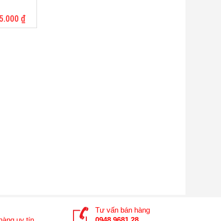
5.000
₫
Tư vấn bán hàng
àng uy tín.
0948 9681 28