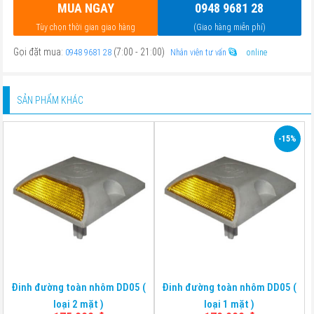
MUA NGAY
0948 9681 28
Tùy chọn thời gian giao hàng
(Giao hàng miễn phí)
Gọi đặt mua:
(7:00 - 21:00)
0948 9681 28
Nhân viên tư vấn
online
SẢN PHẨM KHÁC
-15%
Đinh đường toàn nhôm DD05 (
Đinh đường toàn nhôm DD05 (
loại 2 mặt )
loại 1 mặt )