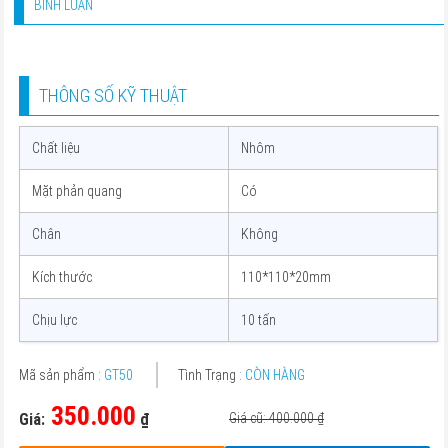
BÌNH LUẬN
THÔNG SỐ KỸ THUẬT
Chất liệu
Nhôm
Mặt phản quang
Có
Chân
Không
Kích thước
110*110*20mm
Chịu lực
10 tấn
Mã sản phẩm :
GT50
Tình Trạng :
CÒN HÀNG
350.000
Giá:
₫
Giá cũ: 400.000
₫