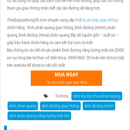
có tác dụng trợ giúp các vạch sơn kẻ trên mặt đường, giúp các đối tượng
tham gia giao thông nhận biết các làn đường dễ dàng hơn.
Thietbigiaothong24.com chuyên cung cấp
thiết bị an toàn giao thông
chính hãng : Đinh phản quang giao thông, Đinh đường (nhôm) phản
quang, Đinh đường (nhựa) phản quang đầy đủ nguồn gốc – xuất xứ –
giấy bảo hành chính hãng và cam kết Giá luôn rẻ nhất.
Mọi thông tin chi tiết về sản phẩm Đinh đường năng lượng mặt trời DD08
xin vui lòng liên hệ theo số điện thoại: 0948.9681.28 hoặc liên hệ trực tiếp
trên website để được tư vấn tốt nhất.
MUA NGAY
Tùy chọn thời gian giao hàng
Từ khóa:
dinh duong nhua phan quang
dinh phan quang
đinh đường giao thông
đinh đường nhôm
đinh phản quang năng lượng mặt trời