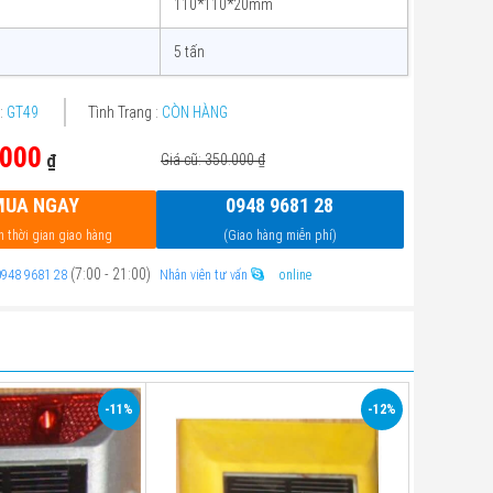
110*110*20mm
5 tấn
:
GT49
Tình Trạng :
CÒN HÀNG
000
₫
Giá cũ: 350.000
₫
MUA NGAY
0948 9681 28
n thời gian giao hàng
(Giao hàng miễn phí)
(7:00 - 21:00)
0948 9681 28
Nhân viên tư vấn
online
-11%
-12%
Chất liệu
Nhôm
Nhôm
Mặt phản
Có
quang
Có