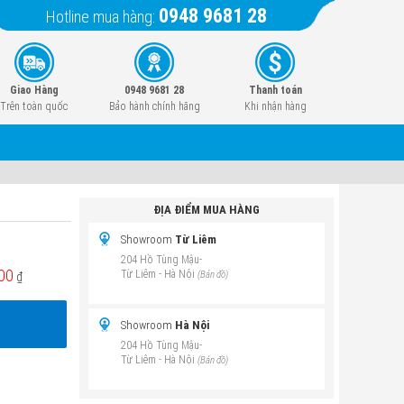
0948 9681 28
Hotline mua hàng:
Giao Hàng
0948 9681 28
Thanh toán
Trên toàn quốc
Bảo hành chính hãng
Khi nhận hàng
ĐỊA ĐIỂM MUA HÀNG
Showroom
Từ Liêm
204 Hồ Tùng Mậu-
00
Từ Liêm - Hà Nội
(Bản đồ)
₫
Showroom
Hà Nội
204 Hồ Tùng Mậu-
Từ Liêm - Hà Nội
(Bản đồ)