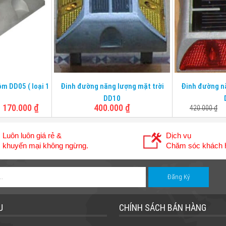
quang
Chân
Không
Chân
Kích thước
110*110*20mm
Kích thước
Chịu lực
10 tấn
Chịu lực
m DD05 ( loại 1
Đinh đường năng lượng mặt trời
Đinh đường nă
DD10
170.000
₫
400.000
₫
420.000
₫
Luôn luôn giá rẻ &
Dịch vụ
khuyến mại không ngừng.
Chăm sóc khách h
U
CHÍNH SÁCH BÁN HÀNG