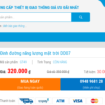
NG CẤP THIẾT BỊ GIAO THÔNG GIÁ ƯU ĐÃI NHẤT
m :
Biển báo giao thông
...
Đinh đường năng lượng mặt trời DD07
Mã sản phẩm :
GT49
Tình Trạng :
CÒN HÀNG
320.000
30.0
Giá:
₫
Giá cũ: 350.000
₫
Tiết kiệm:
MUA NGAY
0948 9681 28
(Giao hàng toàn quốc)
(Miễn phí ship)
Thanh toán: