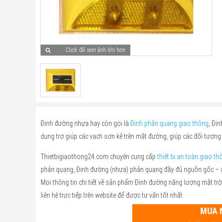
Click để xem ảnh lớn hơn
Đinh đường nhựa hay còn gọi là
Đinh phản quang giao thông
, Đi
dụng trợ giúp các vạch sơn kẻ trên mặt đường, giúp các đối tượng
Thietbigiaothong24.com chuyên cung cấp
thiết bị an toàn giao th
phản quang, Đinh đường (nhựa) phản quang đầy đủ nguồn gốc – xu
Mọi thông tin chi tiết về sản phẩm Đinh đường năng lượng mặt trời
liên hệ trực tiếp trên website để được tư vấn tốt nhất.
MUA 