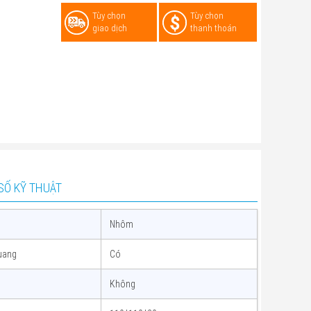
Tùy chọn
Tùy chọn
giao dịch
thanh thoán
SỐ KỸ THUẬT
Nhôm
uang
Có
Không