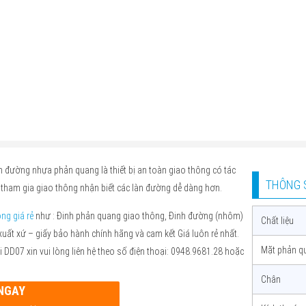
nh đường nhựa phản quang là thiết bị an toàn giao thông có tác
THÔNG 
 tham gia giao thông nhận biết các làn đường dễ dàng hơn.
ông giá rẻ
như : Đinh phản quang giao thông, Đinh đường (nhôm)
Chất liệu
ất xứ – giấy bảo hành chính hãng và cam kết Giá luôn rẻ nhất.
Mặt phản q
 DD07 xin vui lòng liên hệ theo số điện thoại: 0948.9681.28 hoặc
Chân
NGAY