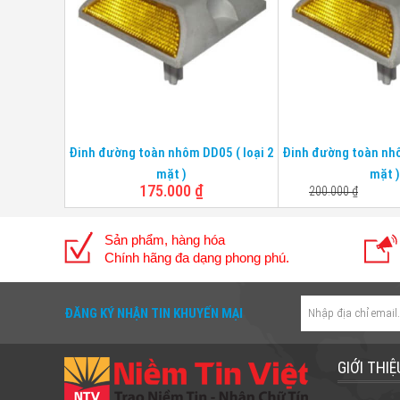
quang
Kích
116mm*104mm*104mm
thước
Chân
45mm
dài
Đinh đường toàn nhôm DD05 ( loại 2
Đinh đường toàn nhô
mặt )
mặt )
175.000
₫
200.000
₫
Sản phẩm, hàng hóa
Chính hãng đa dạng phong phú.
ĐĂNG KÝ NHẬN TIN KHUYẾN MẠI
GIỚI THIỆ