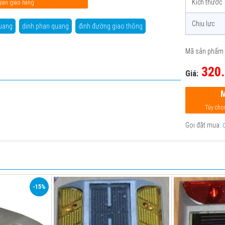
Kích thước
gian giao hàng
Chịu lực
uang
dinh phan quang
đinh đường giao thông
Mã sản phẩm 
320.
Giá:
Tùy chọ
Gọi đặt mua:
-15%
Chất liệu
Nhôm
Chất liệu
Mặt phản
Có
quang
Mặt phản