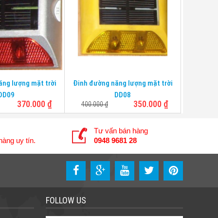
Chân
Không
Không
Kích thước
110*110*20mm
110*110*20mm
Chịu lực
10 tấn
10 tấn
ng lượng mặt trời
Đinh đường năng lượng mặt trời
DD09
DD08
370.000
₫
350.000
₫
400.000
₫
Tư vấn bán hàng
àng uy tín.
0948 9681 28
FOLLOW US