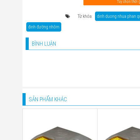
Tùy chọn thời 
Từ khóa:
dinh duong nhua phan q
đinh đường nhôm
BÌNH LUẬN
SẢN PHẨM KHÁC
Chất
Nhôm
liệu
Mặt
phản
Có