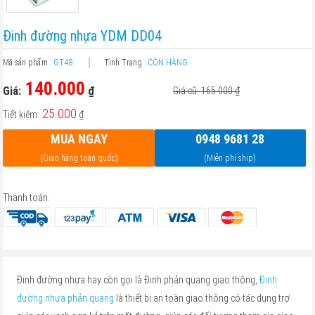
Đinh đường nhựa YDM DD04
Mã sản phẩm :
GT48
Tình Trạng :
CÒN HÀNG
140.000
Giá:
₫
Giá cũ: 165.000
₫
25.000
Tiết kiệm:
₫
MUA NGAY
0948 9681 28
(Giao hàng toàn quốc)
(Miễn phí ship)
Thanh toán:
Đinh đường nhựa hay còn gọi là Đinh phản quang giao thông,
Đinh
đường nhựa phản quang
là thiết bị an toàn giao thông có tác dụng trợ