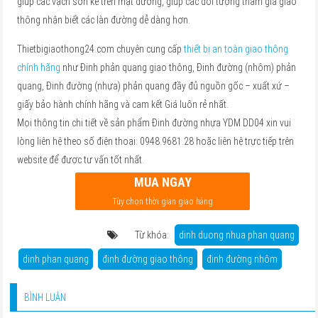
giúp các vạch sơn kẻ trên mặt đường, giúp các đối tượng tham gia giao
thông nhận biết các làn đường dễ dàng hơn.
Thietbigiaothong24.com chuyên cung cấp
thiết bị an toàn giao thông
chính hãng
như Đinh phản quang giao thông, Đinh đường (nhôm) phản
quang, Đinh đường (nhựa) phản quang đầy đủ nguồn gốc – xuất xứ –
giấy bảo hành chính hãng và cam kết Giá luôn rẻ nhất.
Mọi thông tin chi tiết về sản phẩm Đinh đường nhựa YDM DD04 xin vui
lòng liên hệ theo số điện thoại: 0948.9681.28 hoặc liên hệ trực tiếp trên
website để được tư vấn tốt nhất.
MUA NGAY
Tùy chọn thời gian giao hàng
Từ khóa:
dinh duong nhua phan quang
dinh phan quang
đinh đường giao thông
đinh đường nhôm
BÌNH LUẬN