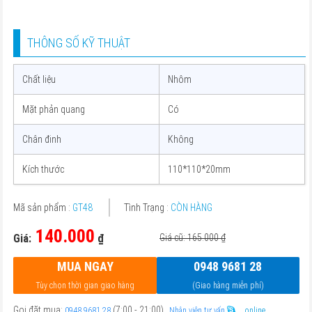
THÔNG SỐ KỸ THUẬT
Chất liệu
Nhôm
Mặt phản quang
Có
Chân đinh
Không
Kích thước
110*110*20mm
Mã sản phẩm :
GT48
Tình Trạng :
CÒN HÀNG
140.000
Giá:
₫
Giá cũ: 165.000
₫
MUA NGAY
0948 9681 28
Tùy chọn thời gian giao hàng
(Giao hàng miễn phí)
Gọi đặt mua:
(7:00 - 21:00)
0948 9681 28
Nhân viên tư vấn
online