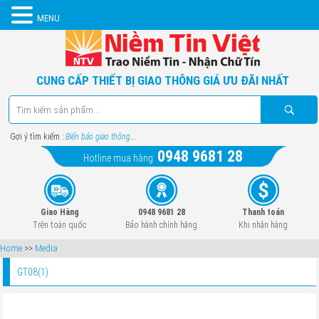
MENU
CUNG CẤP THIẾT BỊ GIAO THÔNG GIÁ ƯU ĐÃI NHẤT
Gợi ý tìm kiếm :
Biển báo giao thông
...
0948 9681 28
Hotline mua hàng:
Giao Hàng
0948 9681 28
Thanh toán
Trên toàn quốc
Bảo hành chính hãng
Khi nhận hàng
Home
>>
Media
GT08(1)