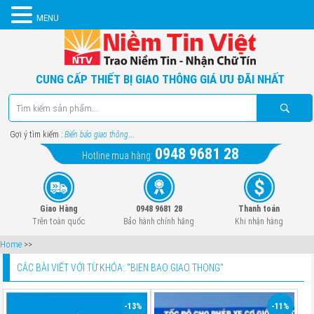
MENU
CUNG CẤP THIẾT BỊ GIAO THÔNG GIÁ ƯU ĐÃI NHẤT
Gợi ý tìm kiếm :
Biển báo giao thông
...
0948 9681 28
Hotline mua hàng:
Giao Hàng
0948 9681 28
Thanh toán
Trên toàn quốc
Bảo hành chính hãng
Khi nhận hàng
Home
>>
CÁC BÀI VIẾT VỚI TỪ KHÓA: "
BIEN BAO GIAO THONG
"
-13%
-11%