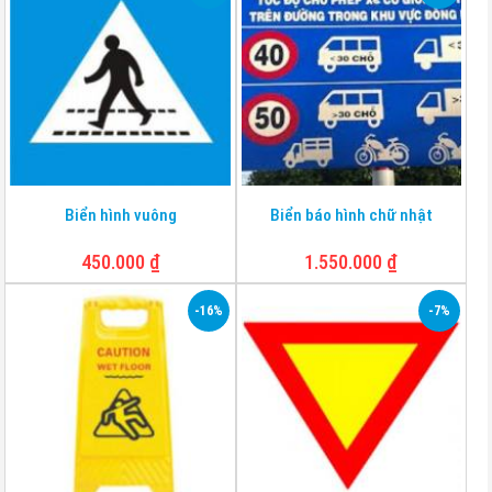
Biển hình vuông
Biển báo hình chữ nhật
450.000
₫
1.550.000
₫
-16%
-7%