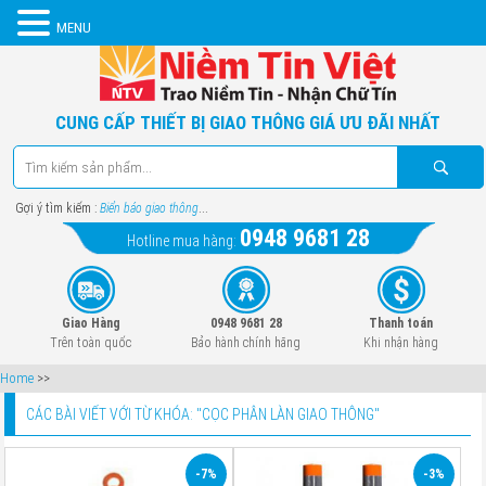
MENU
CUNG CẤP THIẾT BỊ GIAO THÔNG GIÁ ƯU ĐÃI NHẤT
Gợi ý tìm kiếm :
Biển báo giao thông
...
0948 9681 28
Hotline mua hàng:
Giao Hàng
0948 9681 28
Thanh toán
Trên toàn quốc
Bảo hành chính hãng
Khi nhận hàng
Home
>>
CÁC BÀI VIẾT VỚI TỪ KHÓA: "
CỌC PHÂN LÀN GIAO THÔNG
"
-7%
-3%