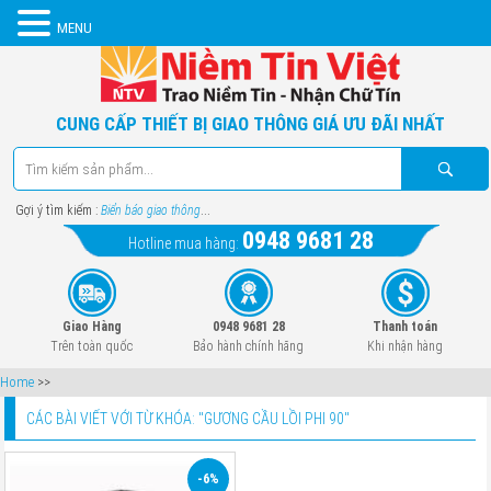
MENU
CUNG CẤP THIẾT BỊ GIAO THÔNG GIÁ ƯU ĐÃI NHẤT
Gợi ý tìm kiếm :
Biển báo giao thông
...
0948 9681 28
Hotline mua hàng:
Giao Hàng
0948 9681 28
Thanh toán
Trên toàn quốc
Bảo hành chính hãng
Khi nhận hàng
Home
>>
CÁC BÀI VIẾT VỚI TỪ KHÓA: "
GƯƠNG CẦU LỒI PHI 90
"
-6%