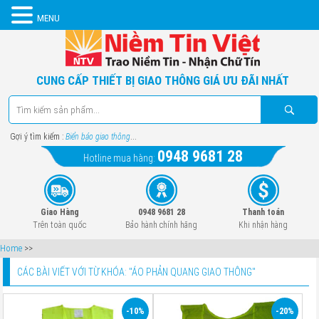
MENU
CUNG CẤP THIẾT BỊ GIAO THÔNG GIÁ ƯU ĐÃI NHẤT
Gợi ý tìm kiếm :
Biển báo giao thông
...
0948 9681 28
Hotline mua hàng:
Giao Hàng
0948 9681 28
Thanh toán
Trên toàn quốc
Bảo hành chính hãng
Khi nhận hàng
Home
>>
CÁC BÀI VIẾT VỚI TỪ KHÓA: "
ÁO PHẢN QUANG GIAO THÔNG
"
-10%
-20%