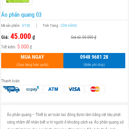
Áo phản quang 03
Mã sản phẩm :
GT30
Tình Trạng :
CÒN HÀNG
45.000
Giá:
₫
Giá cũ: 50.000
₫
5.000
Tiết kiệm:
₫
MUA NGAY
0948 9681 28
(Giao hàng toàn quốc)
(Miễn phí ship)
Thanh toán:
Áo phản quang – Thiết bị an toàn lao động được làm bằng vật liệu phát
sáng nhằm để nhận biết vị trí người ở khoảng cách xa. Áo phản quang sử