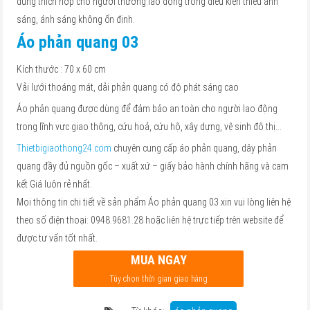
dụng thích hợp cho người thường lao động trong điều kiện thiếu ánh
sáng, ánh sáng không ổn định.
Áo phản quang 03
Kích thước : 70 x 60 cm
Vải lưới thoáng mát, dải phản quang có độ phát sáng cao
Áo phản quang được dùng để đảm bảo an toàn cho người lao động
trong lĩnh vực giao thông, cứu hoả, cứu hộ, xây dựng, vệ sinh đô thị…
Thietbigiaothong24.com
chuyên cung cấp áo phản quang, dây phản
quang đầy đủ nguồn gốc – xuất xứ – giấy bảo hành chính hãng và cam
kết Giá luôn rẻ nhất.
Mọi thông tin chi tiết về sản phẩm Áo phản quang 03 xin vui lòng liên hệ
theo số điện thoại: 0948.9681.28 hoặc liên hệ trực tiếp trên website để
được tư vấn tốt nhất.
MUA NGAY
Tùy chọn thời gian giao hàng