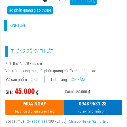
Từ khóa:
áo phản quang
áo phản quang giao thông
BÌNH LUẬN
THÔNG SỐ KỸ THUẬT
Kích thước : 70 x 60 cm
Vải lưới thoáng mát, dải phản quang có độ phát sáng cao
Mã sản phẩm :
GT30
Tình Trạng :
CÒN HÀNG
45.000
Giá:
₫
Giá cũ: 50.000
₫
MUA NGAY
0948 9681 28
Tùy chọn thời gian giao hàng
(Giao hàng miễn phí)
Gọi đặt mua:
(7:00 - 21:00)
0948 9681 28
Nhân viên tư vấn
online