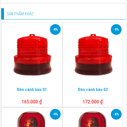
SẢN PHẨM KHÁC
-8%
-9%
Đèn cảnh bảo 01
Đèn cảnh báo 02
165.000
₫
172.000
₫
-9%
-6%