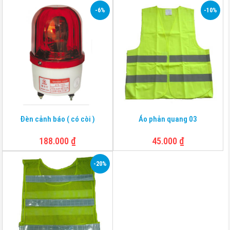
-6%
-10%
Đèn cảnh báo ( có còi )
Áo phản quang 03
188.000
₫
45.000
₫
-20%