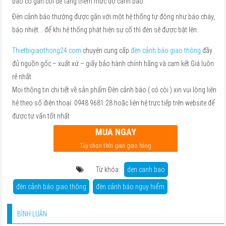
báo có gắn còi để tăng thêm mức độ cảnh báo.
Đèn cảnh báo thường được gắn với một hệ thống tự động như báo cháy,
báo nhiệt… để khi hệ thống phát hiện sự cố thì đèn sẽ được bật lên.
Thietbigiaothong24.com
chuyên cung cấp
đèn cảnh báo giao thông
đầy
đủ nguồn gốc – xuất xứ – giấy bảo hành chính hãng và cam kết Giá luôn
rẻ nhất.
Mọi thông tin chi tiết về sản phẩm Đèn cảnh báo ( có còi ) xin vui lòng liên
hệ theo số điện thoại: 0948.9681.28 hoặc liên hệ trực tiếp trên website để
được tư vấn tốt nhất
MUA NGAY
Tùy chọn thời gian giao hàng
Từ khóa:
den canh bao
đèn cảnh báo giao thông
đèn cảnh báo nguy hiểm
BÌNH LUẬN