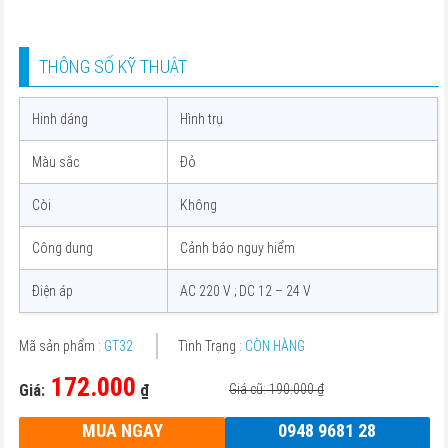
THÔNG SỐ KỸ THUẬT
Hinh dáng
Hình trụ
Màu sắc
Đỏ
Còi
Không
Công dụng
Cảnh báo nguy hiểm
Điện áp
AC 220 V ; DC 12 – 24 V
Mã sản phẩm :
GT32
Tình Trạng :
CÒN HÀNG
172.000
Giá:
₫
Giá cũ: 190.000
₫
MUA NGAY
0948 9681 28