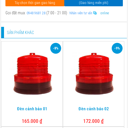
Tùy chọn thời gian giao hàng
(Giao hàng miễn phí)
Gọi đặt mua:
(7:00 - 21:00)
0948 9681 28
Nhân viên tư vấn
online
SẢN PHẨM KHÁC
-8%
-9%
Đèn cảnh bảo 01
Đèn cảnh báo 02
165.000
₫
172.000
₫