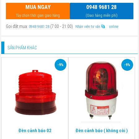
MUA NGAY
0948 9681 28
Tùy chọn thời gian giao hàng
(Giao hàng miễn phí)
Gọi đặt mua:
(7:00 - 21:00)
0948 9681 28
Nhân viên tư vấn
online
SẢN PHẨM KHÁC
-9%
-9%
Đèn cảnh báo 02
Đèn cảnh báo ( không còi )