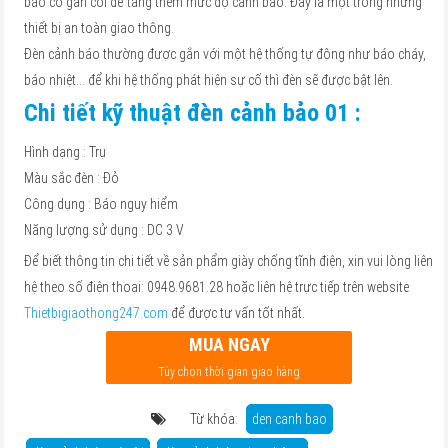
báo có gắn còi để tăng thêm mức độ cảnh báo. Đây là một trong những
thiết bị an toàn giao thông.
Đèn cảnh báo thường được gắn với một hệ thống tự động như báo cháy,
báo nhiệt… để khi hệ thống phát hiện sự cố thì đèn sẽ được bật lên.
Chi tiết kỹ thuật đèn cảnh bảo 01 :
Hình dạng : Trụ
Màu sắc đèn : Đỏ
Công dụng : Báo nguy hiểm
Năng lượng sử dụng : DC 3 V
Để biết thông tin chi tiết về sản phẩm giày chống tĩnh điện, xin vui lòng liên
hệ theo số điện thoại: 0948.9681.28 hoặc liên hệ trực tiếp trên website
Thietbigiaothong247.com
để được tư vấn tốt nhất.
MUA NGAY
Tùy chọn thời gian giao hàng
Từ khóa:
den canh bao