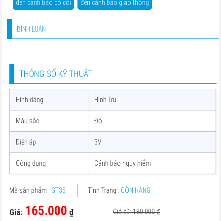
đèn cảnh báo có còi
đèn cảnh báo giao thông
BÌNH LUẬN
THÔNG SỐ KỸ THUẬT
Hình dáng
Hình Trụ
Màu sắc
Đỏ
Điện áp
3V
Công dụng
Cảnh báo nguy hiểm
Mã sản phẩm :
GT35
Tình Trạng :
CÒN HÀNG
165.000
Giá:
₫
Giá cũ: 180.000
₫