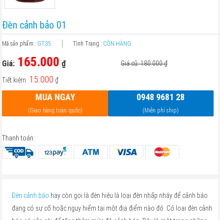
Đèn cảnh bảo 01
Mã sản phẩm :
GT35
Tình Trạng :
CÒN HÀNG
165.000
Giá:
₫
Giá cũ: 180.000
₫
15.000
Tiết kiệm:
₫
MUA NGAY
0948 9681 28
(Giao hàng toàn quốc)
(Miễn phí ship)
Thanh toán:
Đèn cảnh báo
hay còn gọi là đèn hiệu là loại đèn nhấp nháy để cảnh báo
đang có sự cố hoặc nguy hiểm tại một địa điểm nào đó. Có loại đèn cảnh