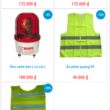
172.000
₫
172.000
₫
-6%
-10%
Đèn cảnh báo ( có còi )
Áo phản quang 03
188.000
₫
45.000
₫
-20%