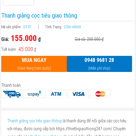
Thanh giằng cọc tiêu giao thông
Mã sản phẩm :
GT57
Tình Trạng :
CÒN HÀNG
155.000
Giá:
₫
Giá cũ: 200.000
₫
45.000
Tiết kiệm:
₫
MUA NGAY
0948 9681 28
(Giao hàng toàn quốc)
(Miễn phí ship)
Thanh toán:
Thanh giằng cọc tiêu giao thông
là thanh dùng để nối giữa các cọc tiêu
với nhau, được cung cấp bới https://thietbigiaothong247.com/ Chuyên