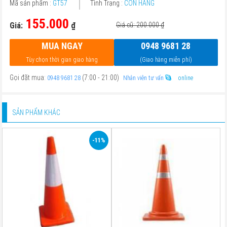
Mã sản phẩm :
GT57
Tình Trạng :
CÒN HÀNG
155.000
Giá:
₫
Giá cũ: 200.000
₫
MUA NGAY
0948 9681 28
Tùy chọn thời gian giao hàng
(Giao hàng miễn phí)
Gọi đặt mua:
(7:00 - 21:00)
0948 9681 28
Nhân viên tư vấn
online
SẢN PHẨM KHÁC
-11%