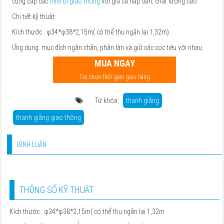
cung cấp các
thiết bị giao thông
với giá cả hấp dẫn, chất lượng cao.
Chi tiết kỹ thuật:
Kích thước : φ34*φ38*2,15m( có thể thu ngắn lại 1,32m)
Ứng dụng: mục đích ngăn chặn, phân làn và giữ các cọc tiêu với nhau
MUA NGAY
Tùy chọn thời gian giao hàng
Từ khóa:
thanh giằng
thanh giằng giao thông
BÌNH LUẬN
THÔNG SỐ KỸ THUẬT
Kích thước : φ34*φ38*2,15m( có thể thu ngắn lại 1,32m